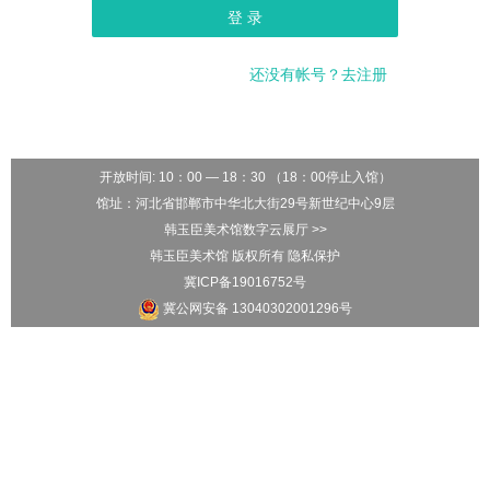
登 录
还没有帐号？去注册
开放时间: 10：00 — 18：30 （18：00停止入馆）
馆址：河北省邯郸市中华北大街29号新世纪中心9层
韩玉臣美术馆数字云展厅 >>
韩玉臣美术馆 版权所有 隐私保护
冀ICP备19016752号
冀公网安备 13040302001296号