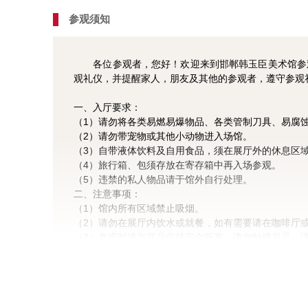
参观须知
各位参观者，您好！欢迎来到邯郸韩玉臣美术馆参观
观礼仪，并提醒家人，朋友及其他的参观者，遵守参观
一、入厅要求：
（1）请勿将各类易燃易爆物品、各类管制刀具、易腐
（2）请勿带宠物或其他小动物进入场馆。
（3）自带液体饮料及自用食品，须在展厅外的休息区
（4）旅行箱、包须存放在寄存箱中再入场参观。
（5）违禁的私人物品请于馆外自行处理。
二、注意事项：
（1）馆内所有区域禁止吸烟。
（2）请勿在展厅内饮水或就餐，如有需要请在咖啡厅
（3）参观时请与展品保持安全距离，请勿触摸展品，
三、参观礼仪：
（1）请参观前整理好衣物，衣履不整者谢绝入内。
（2）请勿在展厅内大声喧哗以免影响他人参观。
（3）场馆内请勿奔跑、追逐、打闹或躺卧。