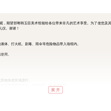
，期望邯郸韩玉臣美术馆能给各位带来非凡的艺术享受。为了使您及其
礼仪。谢谢！
蚀液体、打火机、剧毒、雨伞等危险物品带入场馆内。
域使用。
或其他休息区域进行。
请勿踩踏展厅内地台，请勿乱刻、乱画或张贴。
展 开