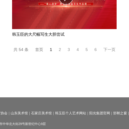
韩玉臣的大尺幅写生大胆尝试
共 54 条
首页
1
2
3
4
5
6
下一页
家协会
山东美术馆
石家庄美术馆
韩玉臣个人艺术网站
阳光集团官网
邯郸之窗
邯郸市中华北大街29号新世纪中心9层