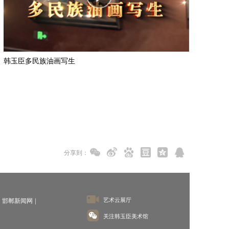
韩玉臣多民族油画写生
分享到：
艺术云展厅
邯郸新闻网
关注韩玉臣美术馆