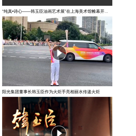
“纯真•诗心――韩玉臣油画艺术展”在上海美术馆帷幕开...
阳光集团董事长韩玉臣作为火炬手亮相丽水传递火炬