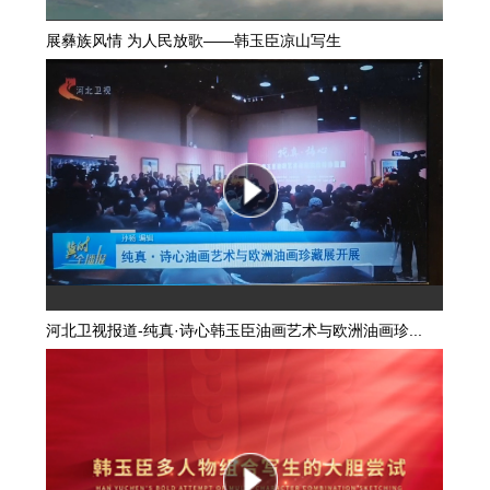
展彝族风情 为人民放歌——韩玉臣凉山写生
河北卫视报道-纯真·诗心韩玉臣油画艺术与欧洲油画珍...