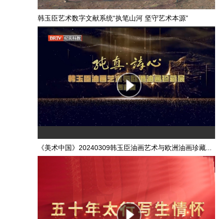
韩玉臣艺术数字文献系统“执笔山河 坚守艺术本源”
《美术中国》20240309韩玉臣油画艺术与欧洲油画珍藏...