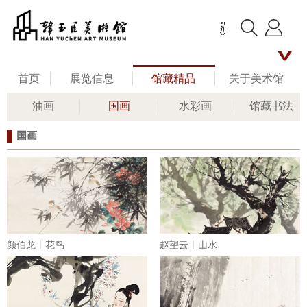
首页
展览信息
馆藏精品
关于美术馆
油画
国画
水彩画
馆藏书法
名家评说
馆长艺术人生
新闻资讯
国画
公共教育
联系我们
留言板
颜伯龙丨花鸟
赵望云丨山水