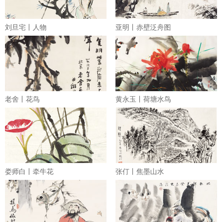
刘旦宅丨人物
亚明丨赤壁泛舟图
老舍丨花鸟
黄永玉丨荷塘水鸟
娄师白丨牵牛花
张仃丨焦墨山水