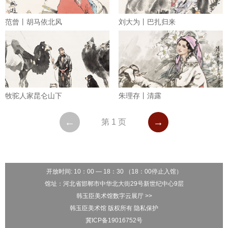
范曾丨胡马依北风
刘大为丨巴扎归来
牧驼人家昆仑山下
朱理存丨清露
←
→
第 1 页
开放时间: 10：00 — 18：30 （18：00停止入馆）
馆址：河北省邯郸市中华北大街29号新世纪中心9层
韩玉臣美术馆数字云展厅 >>
韩玉臣美术馆 版权所有 隐私保护
冀ICP备19016752号