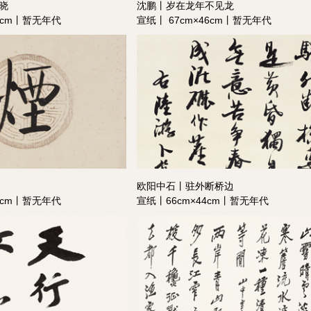
晓
沈鹏丨岁在龙年不见龙
34cm丨暂无年代
宣纸丨 67cm×46cm丨暂无年代
欧阳中石丨驻外断桥边
32cm丨暂无年代
宣纸丨66cm×44cm丨暂无年代