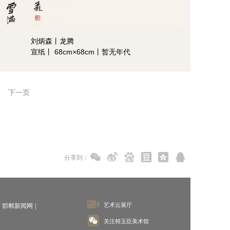
刘炳森丨龙腾
宣纸丨 68cm×68cm丨暂无年代
下一页
分享到：
艺术云展厅
邯郸新闻网
关注韩玉臣美术馆