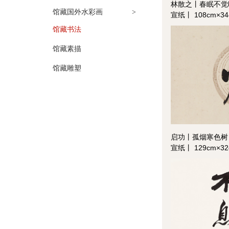
林散之丨春眠不觉
馆藏国外水彩画
>
宣纸丨 108cm×
馆藏书法
馆藏素描
馆藏雕塑
启功丨孤烟寒色树
宣纸丨 129cm×