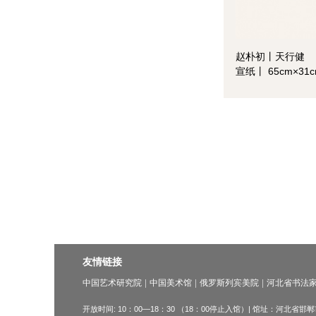
赵朴初丨天行健
宣纸丨 65cm×3
友情链接
中国艺术研究院
中国美术馆
俄罗斯列宾美院
河北省书法
开放时间: 10：00—18：30 （18：00停止入馆）| 馆址：河北省