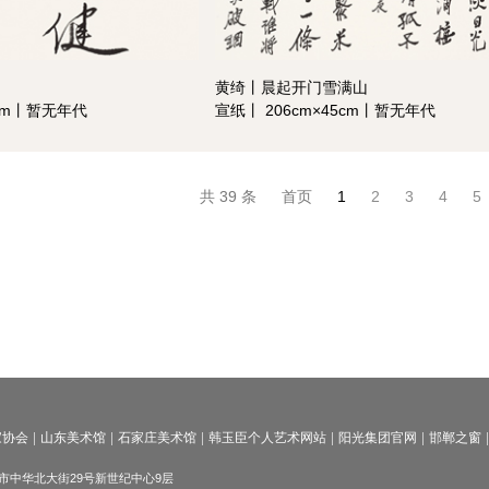
黄绮丨晨起开门雪满山
1cm丨暂无年代
宣纸丨 206cm×45cm丨暂无年代
共 39 条
首页
1
2
3
4
5
家协会
山东美术馆
石家庄美术馆
韩玉臣个人艺术网站
阳光集团官网
邯郸之窗
邯郸市中华北大街29号新世纪中心9层