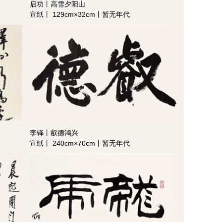
启功丨高雪夕阳山
宣纸丨 129cm×32cm丨暂无年代
李铎丨叡德鸿兴
宣纸丨 240cm×70cm丨暂无年代