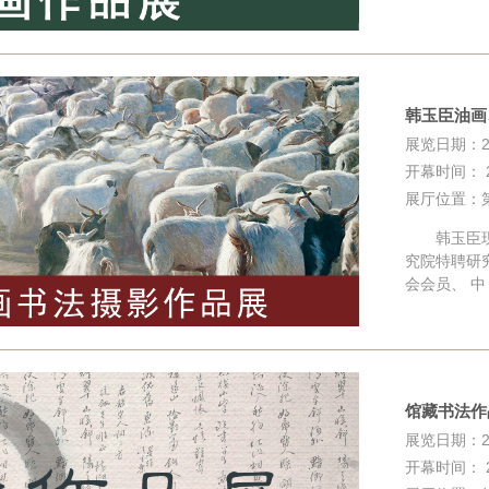
韩玉臣油画
展览日期：202
开幕时间： 20
展厅位置：
韩玉臣现为
究院特聘研
会会员、 中
馆藏书法作
展览日期：202
开幕时间： 20