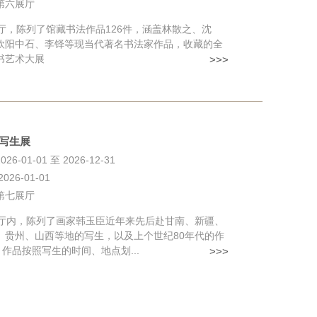
第六展厅
，陈列了馆藏书法作品126件，涵盖林散之、沈
欧阳中石、李铎等现当代著名书法家作品，收藏的全
书艺术大展
>>>
写生展
6-01-01 至 2026-12-31
26-01-01
第七展厅
内，陈列了画家韩玉臣近年来先后赴甘南、新疆、
、贵州、山西等地的写生，以及上个世纪80年代的作
。作品按照写生的时间、地点划...
>>>