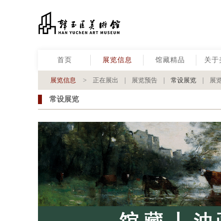
首页
展览信息
馆藏精品
关于
展览信息
>
正在展出
|
展览预告
|
常设展览
|
展
常设展览