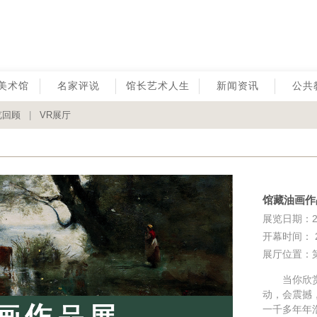
美术馆
名家评说
馆长艺术人生
新闻资讯
公共
览回顾
|
VR展厅
馆藏油画作
展览日期：202
开幕时间： 20
展厅位置：
当你欣赏这
动，会震撼
一千多年年