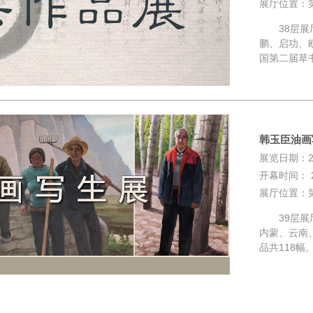
展厅位置：
38层展厅
鹏、启功、
国第二届草
韩玉臣油画
展览日期：202
开幕时间： 20
展厅位置：
39层展厅
内蒙、云南
品共118幅