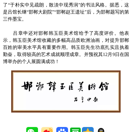
了“于朴实中见疏朗，散淡中现秀润”的书法风格。据悉，这
是吕馆长继“邯郸大剧院”“邯郸赵王遗址”后，为邯郸题写的第
三件墨宝。
吕章申还对邯郸韩玉臣美术馆给予了高度评价。他表
示，韩玉臣美术馆收藏的多幅高品质欧洲油画，对提升邯郸
百姓的审美水平具有重要作用。韩玉臣先生功底扎实且执着
勤奋，取得较高的艺术成就顺理成章。并预祝其12月9日在国
博举办的个人展圆满成功！