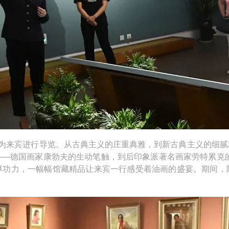
为来宾进行导览。从古典主义的庄重典雅，到新古典主义的细腻
—德国画家康勃夫的生动笔触，到后印象派著名画家劳特累克的“
厚功力，一幅幅馆藏精品让来宾一行感受着油画的盛宴。期间，