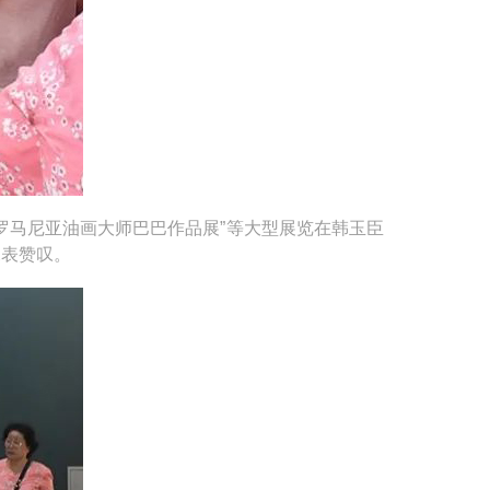
马尼亚油画大师巴巴作品展”等大型展览在韩玉臣
深表赞叹。