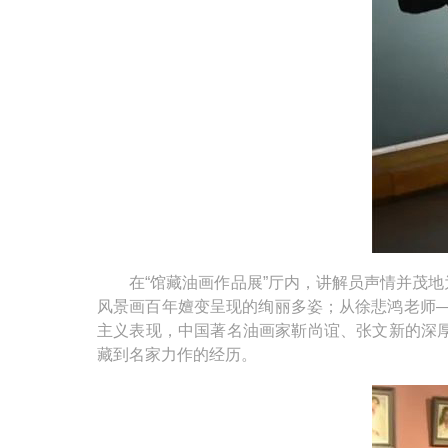
在“馆藏油画作品展”厅内，讲解员声情并茂地
风景画百年嬗变呈现的绚丽多姿；从徐悲鸿老师—
主义表现，中国著名油画家靳尚谊、张文新的深
藏到名家力作的经历。