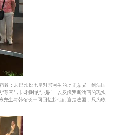
精致；从巴比松七星对景写生的历史意义，到法国
尊容”，比利时的“点彩”，以及俄罗斯油画的现实
陈先生与韩馆长一同回忆起他们遍走法国，只为收