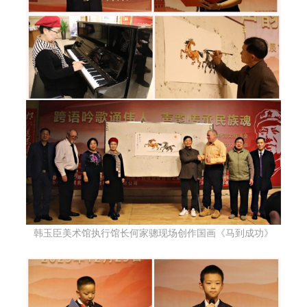
韩玉臣美术馆执行馆长何家骢现场创作国画《马到成功》