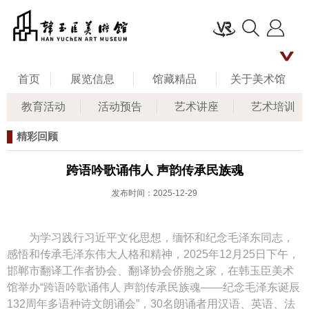
首页
展览信息
馆藏精品
关于美术馆
教育活动
活动预告
艺术讲座
艺术培训
名家评说
馆长艺术人生
新闻资讯
精彩回顾
公共教育
联系我们
留言板
跨语吟歌诵伟人 声韵传承民族魂
发布时间：2025-12-29
为学习践行习近平文化思想，缅怀和纪念毛泽东同志，
感悟和传承毛泽东伟大人格和精神，2025年12月25日下午，
邯郸市翻译工作者协会、翻译协会侨胞之家，在韩玉臣美术
馆举办“跨语吟歌诵伟人 声韵传承民族魂——纪念毛泽东诞辰
132周年多语种诗文朗诵会”，30名朗诵者用汉语、英语、法