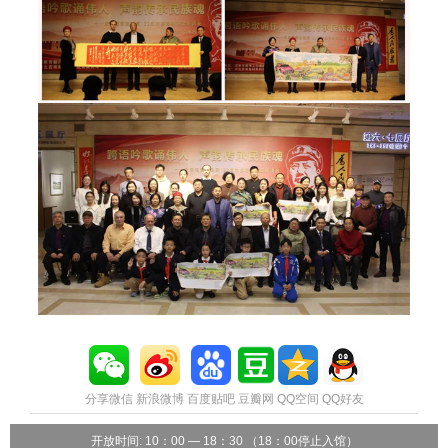
分享微信
新浪微博
百度贴吧
豆瓣网
QQ空间
QQ好友
开放时间: 10：00 — 18：30 （18：00停止入馆）