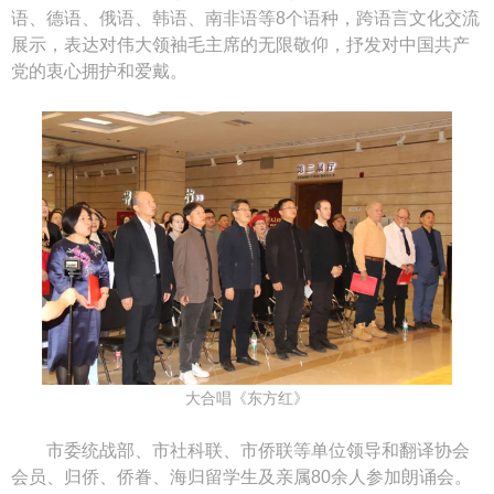
语、德语、俄语、韩语、南非语等8个语种，跨语言文化交流
展示，表达对伟大领袖毛主席的无限敬仰，抒发对中国共产
党的衷心拥护和爱戴。
大合唱《东方红》
市委统战部、市社科联、市侨联等单位领导和翻译协会
会员、归侨、侨眷、海归留学生及亲属80余人参加朗诵会。