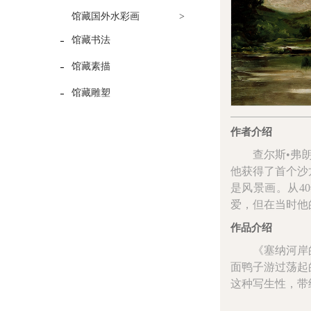
馆藏国外水彩画
>
馆藏书法
馆藏素描
馆藏雕塑
作者介绍
查尔斯•弗朗索
他获得了首个沙
是风景画。从4
爱，但在当时他
作品介绍
《塞纳河岸的
面鸭子游过荡起
这种写生性，带