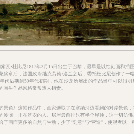
瓦•杜比尼1817年2月15日出生于巴黎，最早是以蚀刻画和插图
龙奖章后，法国政府继克劳德•洛兰之后，委托杜比尼创作了一
0年代后期到50年代初期，他在沙龙所展出的作品当中可以很
的写生作品风格常常遭人指责。
景色》这幅作品中，画家选取了在塞纳河边看到的对岸景色，有
的波澜、正在洗衣的人、房屋最前排只有半个屋顶，这一切仿佛
给了画面更多的自然与生动，少了“刻意”与“营造”，使观者以