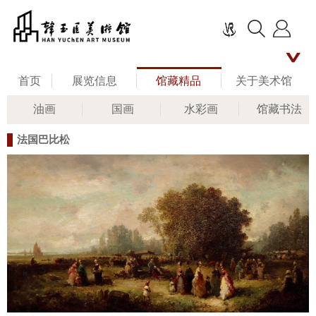
首页
展览信息
馆藏精品
关于美术馆
油画
国画
水彩画
馆藏书法
名家评说
馆长艺术人生
新闻资讯
法国巴比松
公共教育
联系我们
留言板