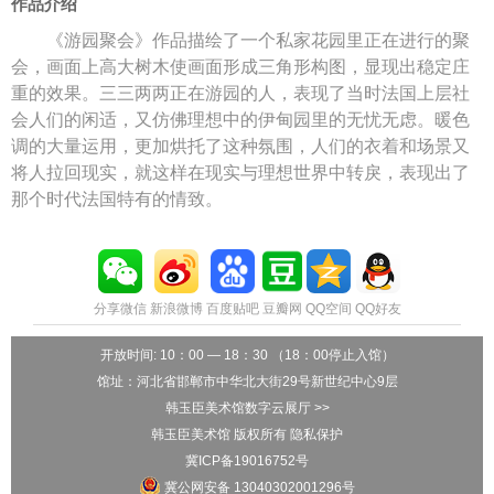
作品介绍
《游园聚会》作品描绘了一个私家花园里正在进行的聚
会，画面上高大树木使画面形成三角形构图，显现出稳定庄
重的效果。三三两两正在游园的人，表现了当时法国上层社
会人们的闲适，又仿佛理想中的伊甸园里的无忧无虑。暖色
调的大量运用，更加烘托了这种氛围，人们的衣着和场景又
将人拉回现实，就这样在现实与理想世界中转戾，表现出了
那个时代法国特有的情致。
分享微信
新浪微博
百度贴吧
豆瓣网
QQ空间
QQ好友
开放时间: 10：00 — 18：30 （18：00停止入馆）
馆址：河北省邯郸市中华北大街29号新世纪中心9层
韩玉臣美术馆数字云展厅 >>
韩玉臣美术馆 版权所有 隐私保护
冀ICP备19016752号
冀公网安备 13040302001296号