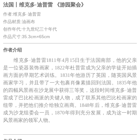
法国丨维克多·迪普雷 《游园聚会》
作者:维克多·迪普雷
作品材质:油画布
创作年代:十九世纪三十年代
作品尺寸:35.3cm×65cm
作者介绍
维克多·迪普雷
1811年4月15日生于法国南部，他的父亲
是一位瓷器装饰画家，1822年杜普雷成为父亲的学徒开始插
画方面的早期艺术训练。1831年他游历了英国，随英国风景
画家学习，并且带了一大包裹肖像素描回到法国。1835年他
的四幅风景画在沙龙展中获得三等奖，这段时间
维克多·迪普
雷
成了巴比松画派的关键人物，成了联系其他巴比松画家的
纽带，并把他们推介给独立画商。1848年后，
维克多·迪普雷
成为沙龙组委会一员，1870年得到充分发展，成为这一时期
风景画家的领军人物。