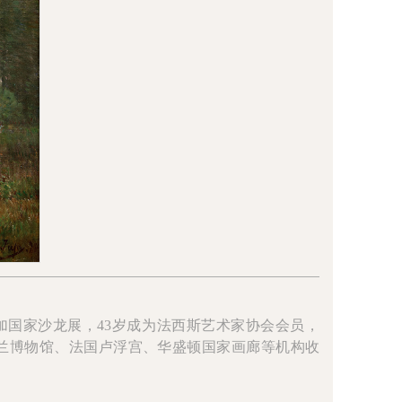
加国家沙龙展，43岁成为法西斯艺术家协会会员，
被荷兰博物馆、法国卢浮宫、华盛顿国家画廊等机构收