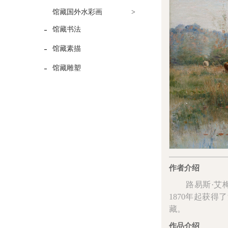
馆藏国外水彩画
>
馆藏书法
馆藏素描
馆藏雕塑
作者介绍
路易斯·艾梅·
1870年起获
藏。
作品介绍