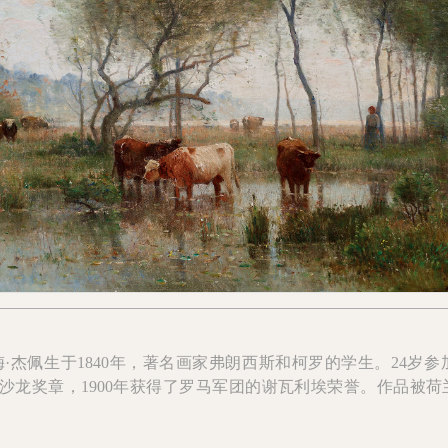
杰佩生于1840年，著名画家弗朗西斯和柯罗的学生。24岁参
得了沙龙奖章，1900年获得了罗马军团的谢瓦利埃荣誉。作品