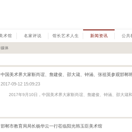
美术馆
名家评说
馆长艺术人生
新闻资讯
公共
作媒体
中国美术界大家靳尚谊、詹建俊、邵大箴、钟涵、张祖英参观邯郸
2017-09-12 15:09:23
2017年9月10日，中国美术界大家靳尚谊、詹建俊、钟涵、邵大箴
邯郸市教育局局长杨华云一行莅临阳光韩玉臣美术馆