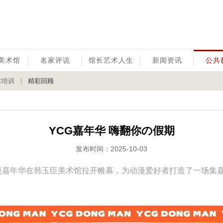
美术馆
名家评说
馆长艺术人生
新闻资讯
公共
术培训
|
精彩回顾
YCG嘉年华 嗨翻你の假期
发布时间：2025-10-03
G 动漫嘉年华在韩玉臣美术馆拉开帷幕，为动漫爱好者打造了一场