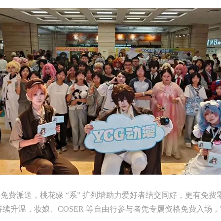
派送，桃花缘 “系” 扩列墙助力爱好者结交同好，更有免费
目持续升温，妆娘、COSER 等自由行参与者凭专属资格免费入