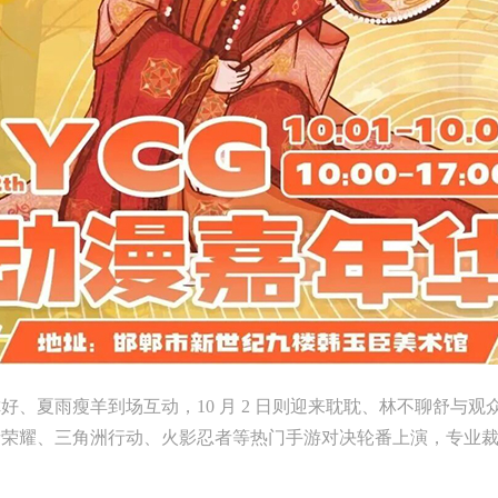
说你好、夏雨瘦羊到场互动，10 月 2 日则迎来耽耽、林不聊舒
者荣耀、三角洲行动、火影忍者等热门手游对决轮番上演，专业
。