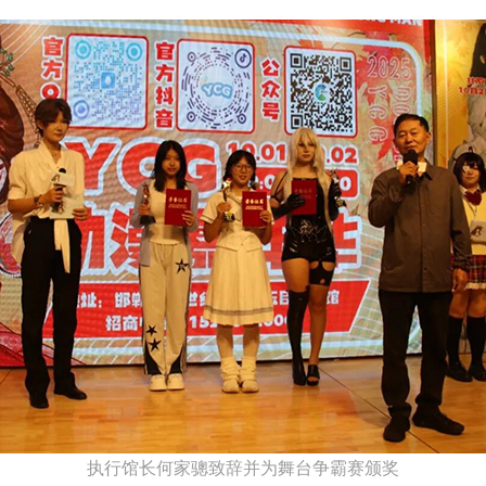
执行馆长何家骢致辞并为舞台争霸赛颁奖