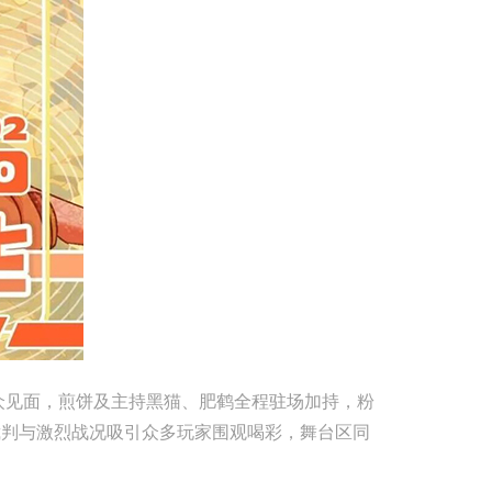
与观众见面，煎饼及主持黑猫、肥鹤全程驻场加持，粉
裁判与激烈战况吸引众多玩家围观喝彩，舞台区同