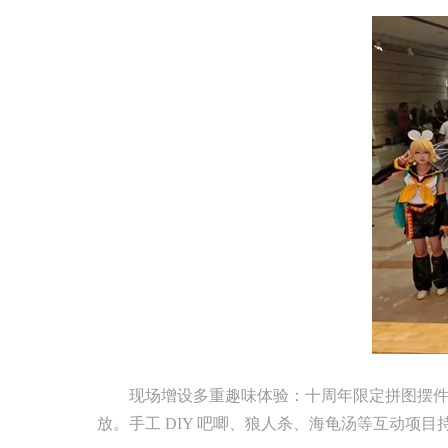
现场增设多重趣味体验：十周年限定拼图摆件免费
放。手工 DIY 吧唧、狼人杀、海龟汤等互动项