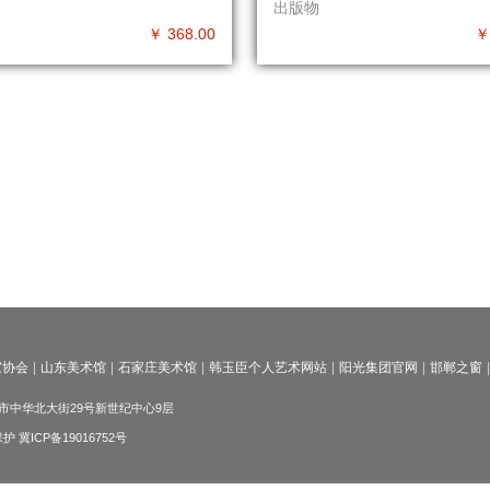
出版物
￥ 368.00
￥
家协会
山东美术馆
石家庄美术馆
韩玉臣个人艺术网站
阳光集团官网
邯郸之窗
邯郸市中华北大街29号新世纪中心9层
私保护
冀ICP备19016752号