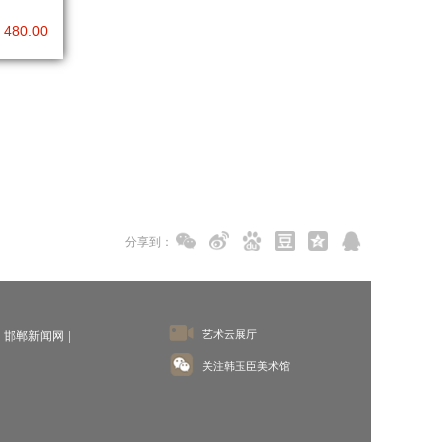
 480.00
分享到：
艺术云展厅
邯郸新闻网
关注韩玉臣美术馆